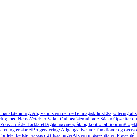
mailafstemning: Afgiv din stemme med et magisk link
Eksportering af 
tyring med NemoVote
Fler Valg i Onlineafstemninger: Sådan Opsætter d
ote: 3 måder forklaret
Digital navneopråb og kontrol af quorum
Projekt
emning er startet
Brugerstyring: Adgangsniveauer, funktioner og oversi
ordele, bedste praksis og tilpasninger
Afstemningsresultater: Præsentér i