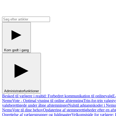
Kom godt i gang
Administratorfunktioner
Besked til vælgere i realtid: Forbedret kommunikation til onlinevalg
E-
NemoVote - Optimal visning til online afstemning
Trin-for-trin valgs
valgberettigede under åbne afstemninger
Nulstil adgangskoder i NemoV
NemoVote til dine behov
Opdatering af stemmerettigheder efter en afst
Oprettelse af vælgergrupper og fuldmagter
Velkomstside for vælgere: F