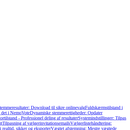
stemmeresultater: Download til sikre onlinevalg
Fuldskærmstilstand i
u det i NemoVote
Dynamiske stemmerettigheder: Opdater
ortilstand - Professionel deling af resultater
Systemindstillinger: Tilpas
gt
Tilpasning af vælgerinvitationsemails
Vælgerlistehåndtering:
 realtid, sikker og eksporter
Vægtet afstemning: Mestre vægtede