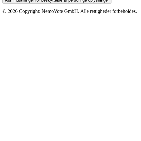
Åbn indstillinger for beskyttelse af personlige oplysninger
©
2026
Copyright: NemoVote GmbH. Alle rettigheder forbeholdes.