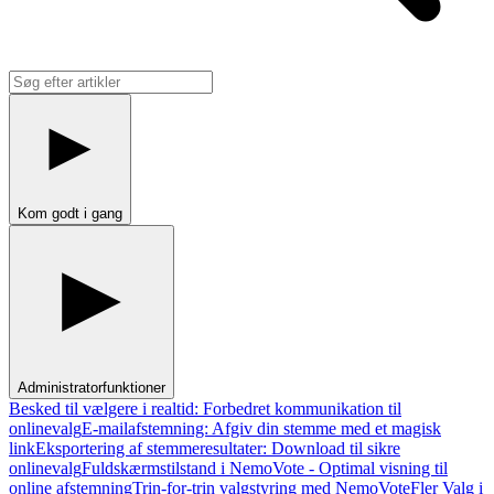
Kom godt i gang
Administratorfunktioner
Besked til vælgere i realtid: Forbedret kommunikation til
onlinevalg
E-mailafstemning: Afgiv din stemme med et magisk
link
Eksportering af stemmeresultater: Download til sikre
onlinevalg
Fuldskærmstilstand i NemoVote - Optimal visning til
online afstemning
Trin-for-trin valgstyring med NemoVote
Fler Valg i