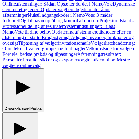
Onlineafstemninger: Sådan Opsætter du det i NemoVote
Dynamiske
stemmerettigheder: Opdater valgberettigede under åbne
afstemninger
Nulstil adgangskoder i NemoVote: 3 måder
forklaret
Digital navneopråb og kontrol af quorum
Projektortilstand -
Professionel deling af resultater
Systemindstillinger: Tilpas
NemoVote til dine behov
Opdatering af stemmerettigheder efter en
afstemning er startet
Brugerstyring: Adgangsniveauer, funktioner og
oversigt
Tilpasning af vælgerinvitationsemails
Vælgerlistehåndtering:
Oprettelse af vælgergrupper og fuldmagter
Velkomstside for vælgere:
Fordele, bedste praksis og tilpasninger
Afstemningsresultater:
Præsentér i realtid, sikker og eksporter
Vægtet afstemning: Mestre
vægtede onlinevalg
Anvendelsestilfælde