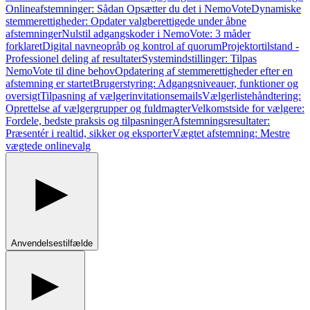
Onlineafstemninger: Sådan Opsætter du det i NemoVote
Dynamiske
stemmerettigheder: Opdater valgberettigede under åbne
afstemninger
Nulstil adgangskoder i NemoVote: 3 måder
forklaret
Digital navneopråb og kontrol af quorum
Projektortilstand -
Professionel deling af resultater
Systemindstillinger: Tilpas
NemoVote til dine behov
Opdatering af stemmerettigheder efter en
afstemning er startet
Brugerstyring: Adgangsniveauer, funktioner og
oversigt
Tilpasning af vælgerinvitationsemails
Vælgerlistehåndtering:
Oprettelse af vælgergrupper og fuldmagter
Velkomstside for vælgere:
Fordele, bedste praksis og tilpasninger
Afstemningsresultater:
Præsentér i realtid, sikker og eksporter
Vægtet afstemning: Mestre
vægtede onlinevalg
Anvendelsestilfælde