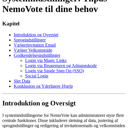
NemoVote til dine behov
Kapitel
Introduktion og Oversigt
Sprogindstillinger
Vælgerinvitation Email
Vælger Velkomstside
Godkendelsesindstillinger
Login via Magic Links
Login via Brugernavn og Adgangskode
Login via Single Sign On (SSO)
Social Login
Slet Data
Konklusion og Yderligere Hjælp
Introduktion og Oversigt
I systemindstillingerne for NemoVote kan administratorer styre flere
centrale funktioner. Disse inkluderer sletning af data, justering af
sprogindstillinger og redigering af invitationemails og velkomstsiden