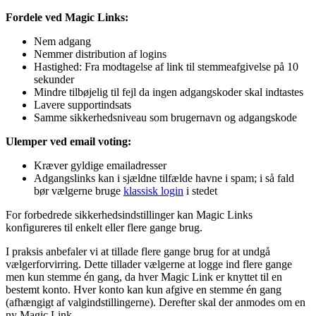
Fordele ved Magic Links:
Nem adgang
Nemmer distribution af logins
Hastighed: Fra modtagelse af link til stemmeafgivelse på 10
sekunder
Mindre tilbøjelig til fejl da ingen adgangskoder skal indtastes
Lavere supportindsats
Samme sikkerhedsniveau som brugernavn og adgangskode
Ulemper ved email voting:
Kræver gyldige emailadresser
Adgangslinks kan i sjældne tilfælde havne i spam; i så fald
bør vælgerne bruge
klassisk login
i stedet
For forbedrede sikkerhedsindstillinger kan Magic Links
konfigureres til enkelt eller flere gange brug.
I praksis anbefaler vi at tillade flere gange brug for at undgå
vælgerforvirring. Dette tillader vælgerne at logge ind flere gange
men kun stemme én gang, da hver Magic Link er knyttet til en
bestemt konto. Hver konto kan kun afgive en stemme én gang
(afhængigt af valgindstillingerne). Derefter skal der anmodes om en
ny Magic Link.