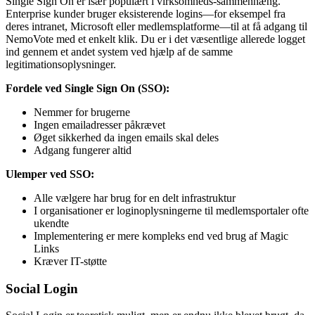
Single Sign On er især populært i virksomheds-sammenhæng.
Enterprise kunder bruger eksisterende logins—for eksempel fra
deres intranet, Microsoft eller medlemsplatforme—til at få adgang til
NemoVote med et enkelt klik. Du er i det væsentlige allerede logget
ind gennem et andet system ved hjælp af de samme
legitimationsoplysninger.
Fordele ved Single Sign On (SSO):
Nemmer for brugerne
Ingen emailadresser påkrævet
Øget sikkerhed da ingen emails skal deles
Adgang fungerer altid
Ulemper ved SSO:
Alle vælgere har brug for en delt infrastruktur
I organisationer er loginoplysningerne til medlemsportaler ofte
ukendte
Implementering er mere kompleks end ved brug af Magic
Links
Kræver IT-støtte
Social Login