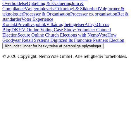
Overholdelse
Optælling & Evaluering
Jura &
Compliance
Vælgeroplevelse
Teknologi & Sikkerhed
Valgformer &
teknologier
Processer & Organisation
Processer og organisation
Ret &
standarder
Voter Experience
Kontakt
Privatlivspolitik
Vilkår og betingelser
Aftryk
Om os
Blog
DKHV Online Voting Case Study: Volunteer Council
Election
Secure Online Church Elections with NemoVote
How
Goodyear Retail Systems Digitized Its Franchise Partners Election
Åbn indstillinger for beskyttelse af personlige oplysninger
©
2026
Copyright: NemoVote GmbH. Alle rettigheder forbeholdes.