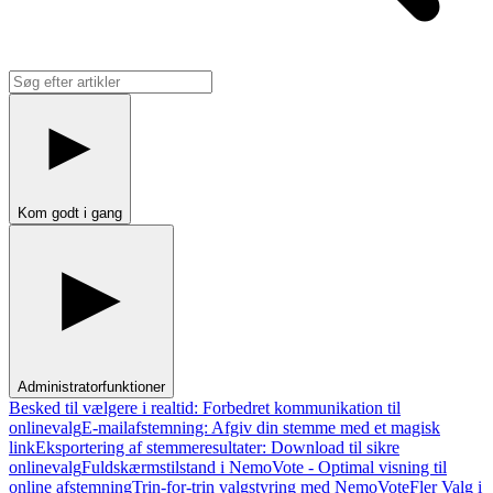
Kom godt i gang
Administratorfunktioner
Besked til vælgere i realtid: Forbedret kommunikation til
onlinevalg
E-mailafstemning: Afgiv din stemme med et magisk
link
Eksportering af stemmeresultater: Download til sikre
onlinevalg
Fuldskærmstilstand i NemoVote - Optimal visning til
online afstemning
Trin-for-trin valgstyring med NemoVote
Fler Valg i