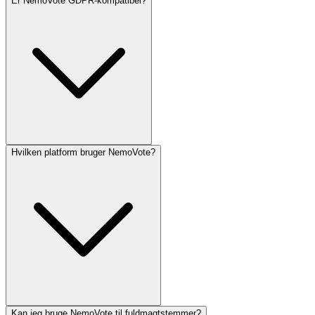
Er NemoVote GDPR-kompatibel?
Hvilken platform bruger NemoVote?
Kan jeg bruge NemoVote til fuldmagtstemmer?