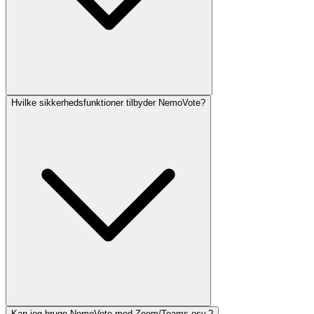
Hvilke sikkerhedsfunktioner tilbyder NemoVote?
Kan jeg bruge NemoVote med Zoom/Teams osv.?