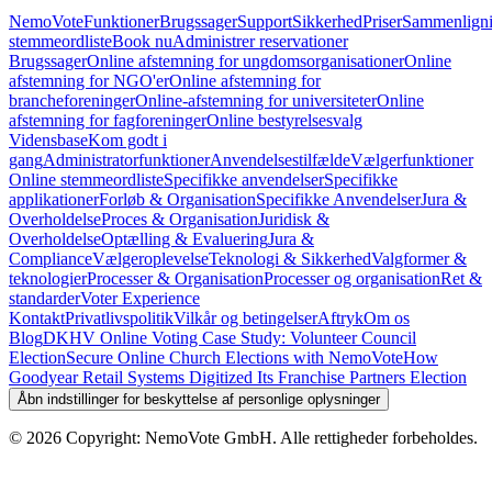
NemoVote
Funktioner
Brugssager
Support
Sikkerhed
Priser
Sammenligni
stemmeordliste
Book nu
Administrer reservationer
Brugssager
Online afstemning for ungdomsorganisationer
Online
afstemning for NGO'er
Online afstemning for
brancheforeninger
Online-afstemning for universiteter
Online
afstemning for fagforeninger
Online bestyrelsesvalg
Vidensbase
Kom godt i
gang
Administratorfunktioner
Anvendelsestilfælde
Vælgerfunktioner
Online stemmeordliste
Specifikke anvendelser
Specifikke
applikationer
Forløb & Organisation
Specifikke Anvendelser
Jura &
Overholdelse
Proces & Organisation
Juridisk &
Overholdelse
Optælling & Evaluering
Jura &
Compliance
Vælgeroplevelse
Teknologi & Sikkerhed
Valgformer &
teknologier
Processer & Organisation
Processer og organisation
Ret &
standarder
Voter Experience
Kontakt
Privatlivspolitik
Vilkår og betingelser
Aftryk
Om os
Blog
DKHV Online Voting Case Study: Volunteer Council
Election
Secure Online Church Elections with NemoVote
How
Goodyear Retail Systems Digitized Its Franchise Partners Election
Åbn indstillinger for beskyttelse af personlige oplysninger
©
2026
Copyright: NemoVote GmbH. Alle rettigheder forbeholdes.