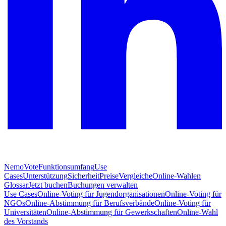
NemoVote
Funktionsumfang
Use
Cases
Unterstützung
Sicherheit
Preise
Vergleiche
Online-Wahlen
Glossar
Jetzt buchen
Buchungen verwalten
Use Cases
Online-Voting für Jugendorganisationen
Online-Voting für
NGOs
Online-Abstimmung für Berufsverbände
Online-Voting für
Universitäten
Online-Abstimmung für Gewerkschaften
Online-Wahl
des Vorstands