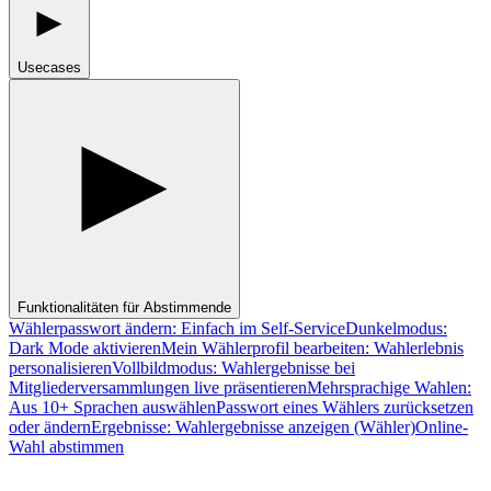
Usecases
Funktionalitäten für Abstimmende
Wählerpasswort ändern: Einfach im Self-Service
Dunkelmodus:
Dark Mode aktivieren
Mein Wählerprofil bearbeiten: Wahlerlebnis
personalisieren
Vollbildmodus: Wahlergebnisse bei
Mitgliederversammlungen live präsentieren
Mehrsprachige Wahlen:
Aus 10+ Sprachen auswählen
Passwort eines Wählers zurücksetzen
oder ändern
Ergebnisse: Wahlergebnisse anzeigen (Wähler)
Online-
Wahl abstimmen