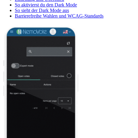
So aktivierst du den Dark Mode
So sieht der Dark Mode aus
Barrierefreihe Wahlen und WCAG-Standards