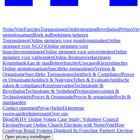
NemoVote
Functies
Toepassingen
Ondersteuning
Beveiliging
Prijzen
Ver
stemglossarium
Boek nu
Boekingen beheren
Toepassingen
Online stemmen voor jeugdorganisaties
Online
stemmen voor NGO's
Online stemmen voor
brancheverenigingen
Online stemmen voor universiteiten
Online
stemmen voor vakbonden
Online Bestuursverkiezingen
Kennisbank
Aan de slag
Beheerfuncties
Usecases
Kiezersfuncties
Online stemglossarium
Specifieke toepassingen
Verloop &
Organisatie
Specifieke Toepassingen
Juridisch & Compliance
Proces
en Organisatie
Juridisch & Naleving
Tellen & Evaluatie
Juridische
zaken & compliance
Kiezerservaring
Technologie &
Beveiliging
Technologie & Veiligheid
Verkiezingsvormen &
Technologieën
Proces & Organisatie
Proces & organisatie
Recht &
standaarden
Contact opnemen
Privacybeleid
Algemene
voorwaarden
Impressum
Over ons
Blog
DKHV Online Voting Case Study: Volunteer Council
Election
Secure Online Church Elections with NemoVote
How
Goodyear Retail Systems Digitized Its Franchise Partners Election
Open privacy-instellingen