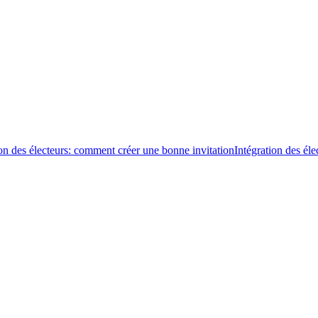
ion des électeurs: comment créer une bonne invitation
Intégration des é