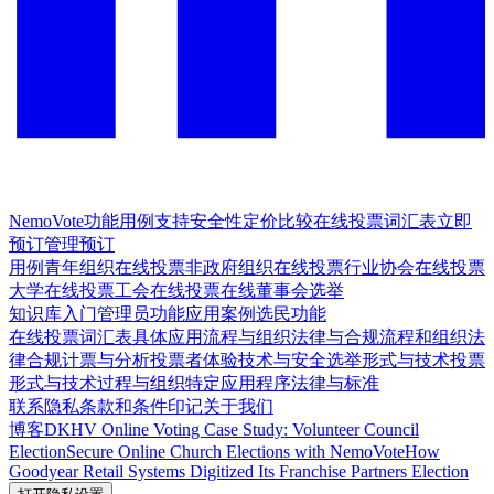
NemoVote
功能
用例
支持
安全性
定价
比较
在线投票词汇表
立即
预订
管理预订
用例
青年组织在线投票
非政府组织在线投票
行业协会在线投票
大学在线投票
工会在线投票
在线董事会选举
知识库
入门
管理员功能
应用案例
选民功能
在线投票词汇表
具体应用
流程与组织
法律与合规
流程和组织
法
律合规
计票与分析
投票者体验
技术与安全
选举形式与技术
投票
形式与技术
过程与组织
特定应用程序
法律与标准
联系
隐私
条款和条件
印记
关于我们
博客
DKHV Online Voting Case Study: Volunteer Council
Election
Secure Online Church Elections with NemoVote
How
Goodyear Retail Systems Digitized Its Franchise Partners Election