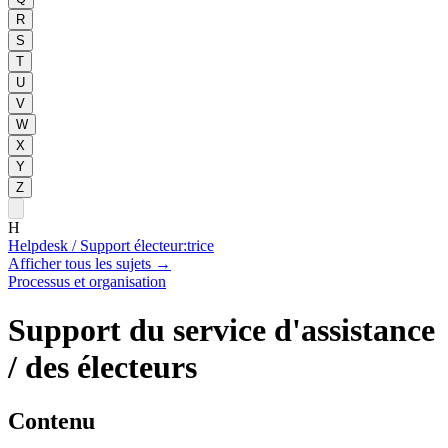
R
S
T
U
V
W
X
Y
Z
H
Helpdesk / Support électeur:trice
Afficher tous les sujets
→
Processus et organisation
Support du service d'assistance
/ des électeurs
Contenu