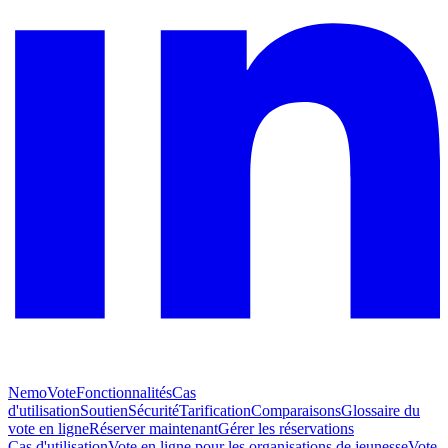
NemoVote
Fonctionnalités
Cas
d'utilisation
Soutien
Sécurité
Tarification
Comparaisons
Glossaire du
vote en ligne
Réserver maintenant
Gérer les réservations
Cas d'utilisation
Vote en ligne pour les organisations de jeunesse
Vote