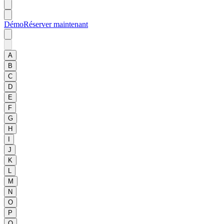
Démo
Réserver maintenant
A
B
C
D
E
F
G
H
I
J
K
L
M
N
O
P
Q