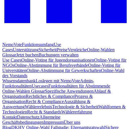
NemoVote
Funktionsumfang
Use
Cases
Unterstützung
Sicherheit
Preise
Vergleiche
Online-Wahlen
Glossar
Jetzt buchen
Buchungen verwalten
Use Cases
Online-Voting für Jugendorganisationen
Online-Voting für
NGOs
Online-Abstimmung für Berufsverbände
Online-Voting für
Universitäten
Online-Abstimmung für Gewerkschaften
Online-Wahl
des Vorstands
Wissensdatenbank
Loslegen mit NemoVote
Admin-
Funktionalitäten
Usecases
Funktionalitäten für Abstimmende
Online-Wahlen Glossar
Spezifische Anwendungen
Ablauf &
Organisation
Rechtliches & Compliance
Prozess &
Organisation
Recht & Compliance
Auszählung &
Auswertung
Wählererlebnis
Technologie & Sicherheit
Wahlformen &
Technologien
Recht & Standards
Wählererfahrung
Kontakt
Datenschutz
Allgemeine
Geschäftsbedingungen
Impressum
Über uns
Blog
DKHV Online-Wahl Fallstudie: Ehrenamtsratswahl
Sichere