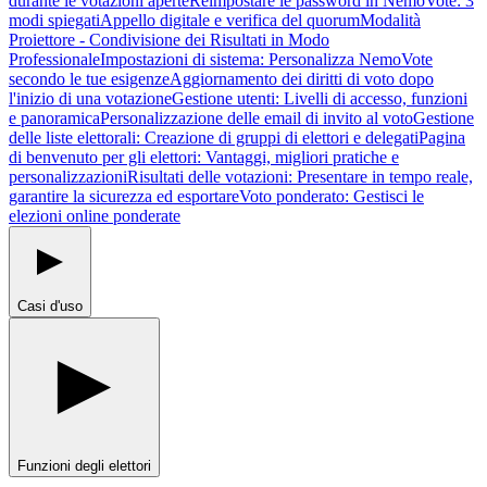
durante le votazioni aperte
Reimpostare le password in NemoVote: 3
modi spiegati
Appello digitale e verifica del quorum
Modalità
Proiettore - Condivisione dei Risultati in Modo
Professionale
Impostazioni di sistema: Personalizza NemoVote
secondo le tue esigenze
Aggiornamento dei diritti di voto dopo
l'inizio di una votazione
Gestione utenti: Livelli di accesso, funzioni
e panoramica
Personalizzazione delle email di invito al voto
Gestione
delle liste elettorali: Creazione di gruppi di elettori e delegati
Pagina
di benvenuto per gli elettori: Vantaggi, migliori pratiche e
personalizzazioni
Risultati delle votazioni: Presentare in tempo reale,
garantire la sicurezza ed esportare
Voto ponderato: Gestisci le
elezioni online ponderate
Casi d'uso
Funzioni degli elettori