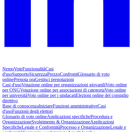
NemoVote
Funzionalità
Casi
d'uso
Supporto
Sicurezza
Prezzo
Confronti
Glossario di voto
online
Prenota ora
Gestisci prenotazioni
Casi d'uso
Votazione online per organizzazioni giovanili
Voto online
per ONG
Votazione online per associazioni di categoria
Voto online
per università
Voto online per i sindacati
Elezioni online del consiglio
direttivo
Base di conoscenza
Iniziare
Funzioni amministrative
Casi
d'uso
Funzioni degli elettori
Glossario di voto online
Applicazioni specifiche
Procedura e
Organizzazione
Svolgimento & Organizzazione
Applicazioni
Specifiche
Legale e Conformità
Processo e Organizzazione
Legale e