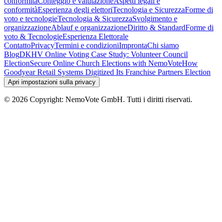
conformità
Conteggio e valutazione
Aspetti legali e
conformità
Esperienza degli elettori
Tecnologia e Sicurezza
Forme di
voto e tecnologie
Tecnologia & Sicurezza
Svolgimento e
organizzazione
Ablauf e organizzazione
Diritto & Standard
Forme di
voto & Tecnologie
Esperienza Elettorale
Contatto
Privacy
Termini e condizioni
Impronta
Chi siamo
Blog
DKHV Online Voting Case Study: Volunteer Council
Election
Secure Online Church Elections with NemoVote
How
Goodyear Retail Systems Digitized Its Franchise Partners Election
Apri impostazioni sulla privacy
©
2026
Copyright: NemoVote GmbH. Tutti i diritti riservati.