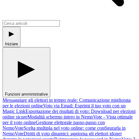
Iniziare
Funzioni amministrative
Messaggiare gli elettori in tempo reale: Comunicazione migliorata
per le elezioni online
Voto via Email: Esprimi il tuo voto con un
Magic Link
Esportazione dei risultati di voto: Download per elezioni
online sicure
Modalità schermo intero in NemoVote - Vista ottimale
per il voto online
Gestione elettorale passo-passo con
NemoVote
Scelta multipla nel voto online: come configurarla in
NemoVote
Diritti di voto dinamici: aggiorna gli elettori idonei