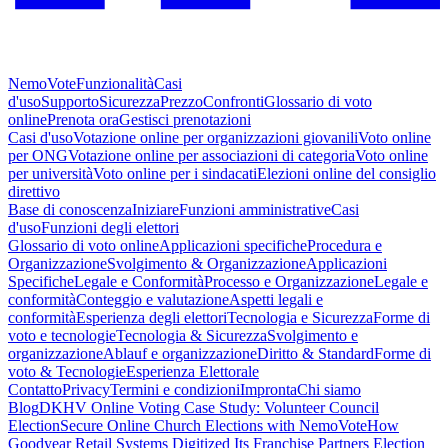
NemoVote
Funzionalità
Casi
d'uso
Supporto
Sicurezza
Prezzo
Confronti
Glossario di voto
online
Prenota ora
Gestisci prenotazioni
Casi d'uso
Votazione online per organizzazioni giovanili
Voto online
per ONG
Votazione online per associazioni di categoria
Voto online
per università
Voto online per i sindacati
Elezioni online del consiglio
direttivo
Base di conoscenza
Iniziare
Funzioni amministrative
Casi
d'uso
Funzioni degli elettori
Glossario di voto online
Applicazioni specifiche
Procedura e
Organizzazione
Svolgimento & Organizzazione
Applicazioni
Specifiche
Legale e Conformità
Processo e Organizzazione
Legale e
conformità
Conteggio e valutazione
Aspetti legali e
conformità
Esperienza degli elettori
Tecnologia e Sicurezza
Forme di
voto e tecnologie
Tecnologia & Sicurezza
Svolgimento e
organizzazione
Ablauf e organizzazione
Diritto & Standard
Forme di
voto & Tecnologie
Esperienza Elettorale
Contatto
Privacy
Termini e condizioni
Impronta
Chi siamo
Blog
DKHV Online Voting Case Study: Volunteer Council
Election
Secure Online Church Elections with NemoVote
How
Goodyear Retail Systems Digitized Its Franchise Partners Election