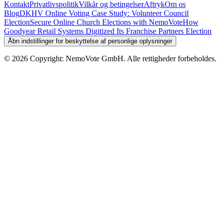
Kontakt
Privatlivspolitik
Vilkår og betingelser
Aftryk
Om os
Blog
DKHV Online Voting Case Study: Volunteer Council
Election
Secure Online Church Elections with NemoVote
How
Goodyear Retail Systems Digitized Its Franchise Partners Election
Åbn indstillinger for beskyttelse af personlige oplysninger
©
2026
Copyright: NemoVote GmbH. Alle rettigheder forbeholdes.