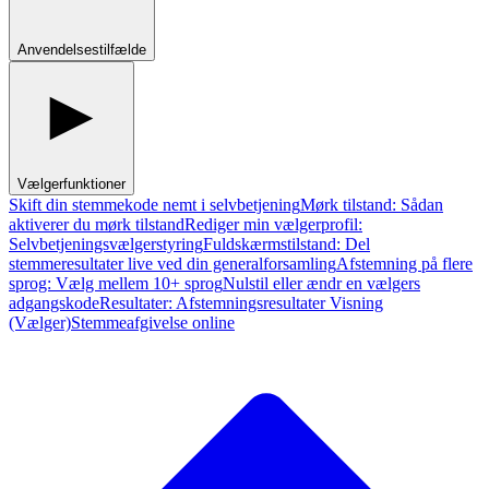
Anvendelsestilfælde
Vælgerfunktioner
Skift din stemmekode nemt i selvbetjening
Mørk tilstand: Sådan
aktiverer du mørk tilstand
Rediger min vælgerprofil:
Selvbetjeningsvælgerstyring
Fuldskærmstilstand: Del
stemmeresultater live ved din generalforsamling
Afstemning på flere
sprog: Vælg mellem 10+ sprog
Nulstil eller ændr en vælgers
adgangskode
Resultater: Afstemningsresultater Visning
(Vælger)
Stemmeafgivelse online