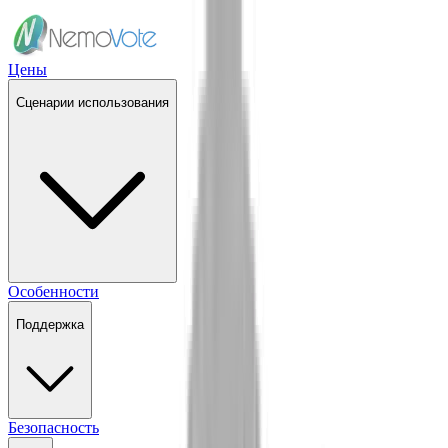
Цены
Сценарии использования
Особенности
Поддержка
Безопасность