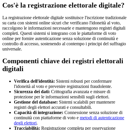
Cos'è la registrazione elettorale digitale?
La registrazione elettorale digitale sostituisce l'iscrizione tradizionale
su carta con sistemi online sicuri che verificano l'idoneità al voto,
raccolgono le informazioni necessarie e mantengono registri digitali
completi. Questi sistemi si integrano con le piattaforme di voto
online per fornire autenticazione senza soluzione di continuità e
controllo di accesso, sostenendo al contempo i principi del suffragio
universale.
Componenti chiave dei registri elettorali
digitali
Verifica dell'identità:
Sistemi robusti per confermare
l'idoneità al voto e prevenire registrazioni fraudolente.
Sicurezza dei dati:
Crittografia avanzata e misure di
protezione per le informazioni sensibili sugli elettori.
Gestione del database:
Sistemi scalabili per mantenere
registri degli elettori accurati e consultabili.
Capacità di integrazione:
Connessione senza soluzione di
continuità con piattaforme di voto e
metodi di autenticazione
degli elettori
.
Tracciabilità:
Registrazione completa per osservazione