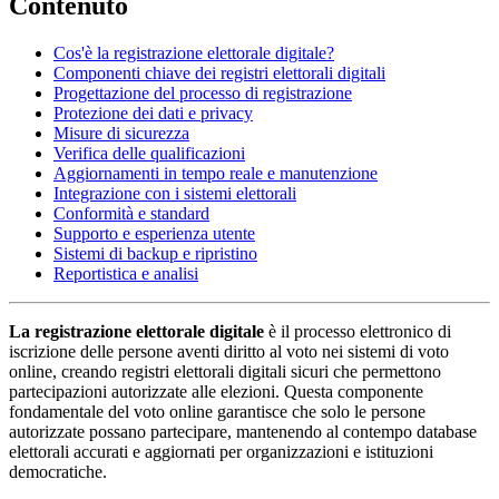
Contenuto
Cos'è la registrazione elettorale digitale?
Componenti chiave dei registri elettorali digitali
Progettazione del processo di registrazione
Protezione dei dati e privacy
Misure di sicurezza
Verifica delle qualificazioni
Aggiornamenti in tempo reale e manutenzione
Integrazione con i sistemi elettorali
Conformità e standard
Supporto e esperienza utente
Sistemi di backup e ripristino
Reportistica e analisi
La registrazione elettorale digitale
è il processo elettronico di
iscrizione delle persone aventi diritto al voto nei sistemi di voto
online, creando registri elettorali digitali sicuri che permettono
partecipazioni autorizzate alle elezioni. Questa componente
fondamentale del voto online garantisce che solo le persone
autorizzate possano partecipare, mantenendo al contempo database
elettorali accurati e aggiornati per organizzazioni e istituzioni
democratiche.