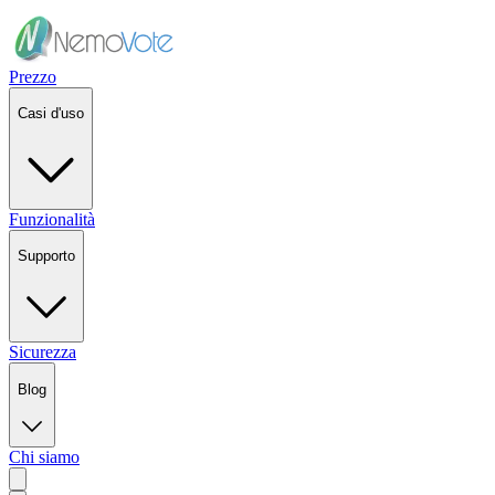
Prezzo
Casi d'uso
Funzionalità
Supporto
Sicurezza
Blog
Chi siamo