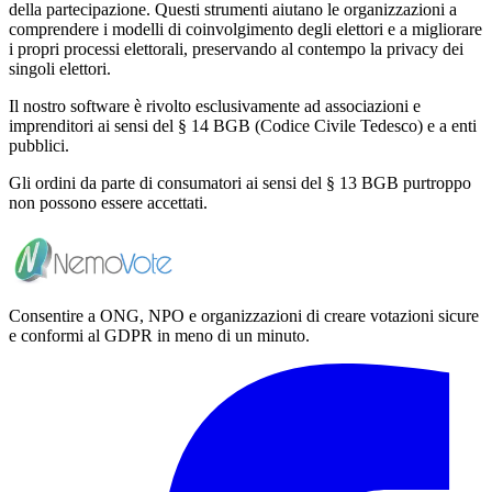
della partecipazione. Questi strumenti aiutano le organizzazioni a
comprendere i modelli di coinvolgimento degli elettori e a migliorare
i propri processi elettorali, preservando al contempo la privacy dei
singoli elettori.
Il nostro software è rivolto esclusivamente ad associazioni e
imprenditori ai sensi del § 14 BGB (Codice Civile Tedesco) e a enti
pubblici.
Gli ordini da parte di consumatori ai sensi del § 13 BGB purtroppo
non possono essere accettati.
Consentire a ONG, NPO e organizzazioni di creare votazioni sicure
e conformi al GDPR in meno di un minuto.