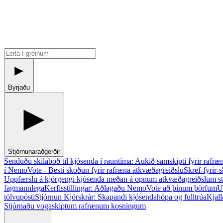
Byrjaðu
Stjórnunaraðgerðir
Senduðu skilaboð til kjósenda í rauntíma: Aukið samskipti fyrir rafræ
í NemoVote - Besti skoðun fyrir rafræna atkvæðagreiðslu
Skref-fyrir
Uppfærslu á kjörgengi kjósenda meðan á opnum atkvæðagreiðslum s
fagmannlega
Kerfisstillingar: Aðlagaðu NemoVote að þínum þörfum
U
tölvupósti
Stjórnun Kjörskrár: Skapandi kjósendahópa og fulltrúa
Kjall
Stjórnaðu vogaskiptum rafrænum kosningum