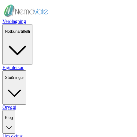
Verðlagning
Notkunartilfelli
Eiginleikar
Stuðningur
Öryggi
Blog
Um okkur