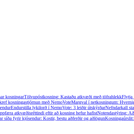
nar kosningar
Tölvupóstkosning: Kastaðu atkvæði með töfrahlekk
Flytja
-skref kosningastjórnun með NemoVote
Margval í netkosningum: Hvernig
tendur
Endurstilla lykilorð í NemoVote: 3 leiðir útskýrðar
Nefndarkall sta
ppfæra atkvæðisréttindi eftir að kosning hefur hafist
Notendastýring: Aðg
ar síða fyrir kjósendur: Kostir, bestu aðferðir og aðlögun
Kosningaúrslit: