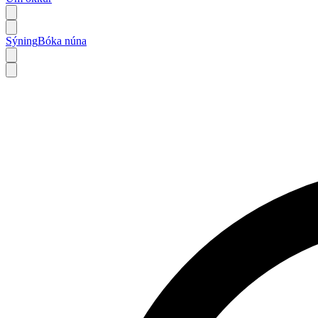
Sýning
Bóka núna