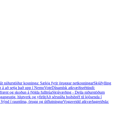
 út niðurstöður kosninga: Sækja fyrir öruggar netkosningar
Skjáfylling
 á að setja það upp í NemoVote
Dínamísk atkvæðisréttindi:
frænt og skoðun á fjölda fulltrúa
Skjávæðing - Deila niðurstöðum
angsstig, hlutverk og yfirlit
Að sérsníða boðsbréf til kjósenda í
 Sýnd í rauntíma, örugg og útflutningur
Vogaveidd atkvæðagreiðsla: