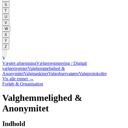
S
T
U
V
W
X
Y
Z
V
Vægtet afstemning
Vælgerregistrering / Digitalt
vælgerregister
Valghemmelighed &
Anonymitet
Valgmaskiner
Valgobservatører
Valgprotokoller
Vis alle emner
→
Forløb & Organisation
Valghemmelighed &
Anonymitet
Indhold