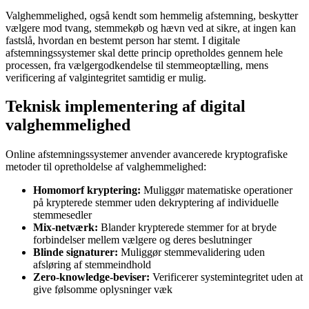
Valghemmelighed, også kendt som hemmelig afstemning, beskytter
vælgere mod tvang, stemmekøb og hævn ved at sikre, at ingen kan
fastslå, hvordan en bestemt person har stemt. I digitale
afstemningssystemer skal dette princip opretholdes gennem hele
processen, fra vælgergodkendelse til stemmeoptælling, mens
verificering af valgintegritet samtidig er mulig.
Teknisk implementering af digital
valghemmelighed
Online afstemningssystemer anvender avancerede kryptografiske
metoder til opretholdelse af valghemmelighed:
Homomorf kryptering:
Muliggør matematiske operationer
på krypterede stemmer uden dekryptering af individuelle
stemmesedler
Mix-netværk:
Blander krypterede stemmer for at bryde
forbindelser mellem vælgere og deres beslutninger
Blinde signaturer:
Muliggør stemmevalidering uden
afsløring af stemmeindhold
Zero-knowledge-beviser:
Verificerer systemintegritet uden at
give følsomme oplysninger væk