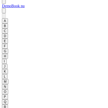
Demo
Book nu
A
B
C
D
E
F
G
H
I
J
K
L
M
N
O
P
Q
R