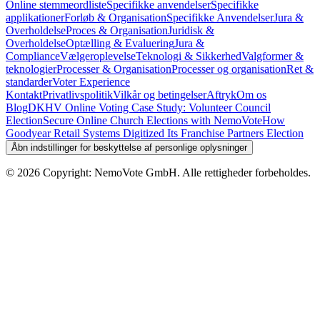
Online stemmeordliste
Specifikke anvendelser
Specifikke
applikationer
Forløb & Organisation
Specifikke Anvendelser
Jura &
Overholdelse
Proces & Organisation
Juridisk &
Overholdelse
Optælling & Evaluering
Jura &
Compliance
Vælgeroplevelse
Teknologi & Sikkerhed
Valgformer &
teknologier
Processer & Organisation
Processer og organisation
Ret &
standarder
Voter Experience
Kontakt
Privatlivspolitik
Vilkår og betingelser
Aftryk
Om os
Blog
DKHV Online Voting Case Study: Volunteer Council
Election
Secure Online Church Elections with NemoVote
How
Goodyear Retail Systems Digitized Its Franchise Partners Election
Åbn indstillinger for beskyttelse af personlige oplysninger
©
2026
Copyright: NemoVote GmbH. Alle rettigheder forbeholdes.