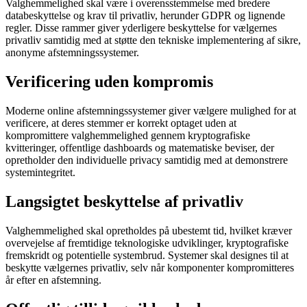
Valghemmelighed skal være i overensstemmelse med bredere
databeskyttelse og krav til privatliv, herunder GDPR og lignende
regler. Disse rammer giver yderligere beskyttelse for vælgernes
privatliv samtidig med at støtte den tekniske implementering af sikre,
anonyme afstemningssystemer.
Verificering uden kompromis
Moderne online afstemningssystemer giver vælgere mulighed for at
verificere, at deres stemmer er korrekt optaget uden at
kompromittere valghemmelighed gennem kryptografiske
kvitteringer, offentlige dashboards og matematiske beviser, der
opretholder den individuelle privacy samtidig med at demonstrere
systemintegritet.
Langsigtet beskyttelse af privatliv
Valghemmelighed skal opretholdes på ubestemt tid, hvilket kræver
overvejelse af fremtidige teknologiske udviklinger, kryptografiske
fremskridt og potentielle systembrud. Systemer skal designes til at
beskytte vælgernes privatliv, selv når komponenter kompromitteres
år efter en afstemning.