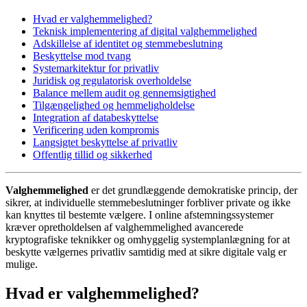
Hvad er valghemmelighed?
Teknisk implementering af digital valghemmelighed
Adskillelse af identitet og stemmebeslutning
Beskyttelse mod tvang
Systemarkitektur for privatliv
Juridisk og regulatorisk overholdelse
Balance mellem audit og gennemsigtighed
Tilgængelighed og hemmeligholdelse
Integration af databeskyttelse
Verificering uden kompromis
Langsigtet beskyttelse af privatliv
Offentlig tillid og sikkerhed
Valghemmelighed
er det grundlæggende demokratiske princip, der
sikrer, at individuelle stemmebeslutninger forbliver private og ikke
kan knyttes til bestemte vælgere. I online afstemningssystemer
kræver opretholdelsen af valghemmelighed avancerede
kryptografiske teknikker og omhyggelig systemplanlægning for at
beskytte vælgernes privatliv samtidig med at sikre digitale valg er
mulige.
Hvad er valghemmelighed?